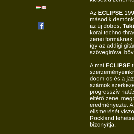
Az
ECLIPSE
1992
második demónk,
az új dobos,
Tak
korai techno-thra
zenei formáknak 
így az addigi gi
szövegíróval bőv
A mai
ECLIPSE
t
szerzeményeinkné
doom-os és a jaz
számok szerkezeti
progresszív hatá
eltérő zenei me
eredményezte. A
elismerését viszo
Rockland tehetsé
bizonyítja.