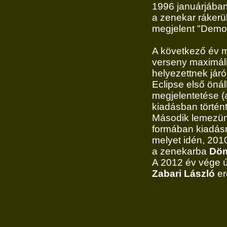
1996 januárjában
a zenekar rákerü
megjelent "Demon
A következő év 
verseny maximális
helyezettnek jár
Eclipse első önál
megjelentetése (a
kiadásban történt
Második lemezün
formában kiadásra
melyet idén, 2010
a zenekarba
Döm
A 2012 év vége ú
Zabari László
er