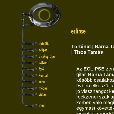
Történet
|
Barna 
|
Tisza Tamás
Az
ECLIPSE
zen
gitár,
Barna Tam
később csatlakoz
évben elkészült 
jó visszhangot ke
rockzenei szakla
körben való meg
egymást követté
kiesett a zenei k