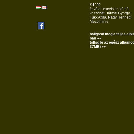
©1992
felvétel: excelsior stúdió
köszönet: Jármai György,
Fukk Attila, Nagy Henriett,
Mezőfi Imre
hallgasd meg a teljes alb
ban »»
töltsd le az egész albumot!
37MB) »»